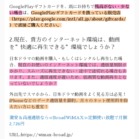
GooglePlayギフトカードを、既にお持ちで
残高がない・少な
い場合
は、
GooglePlayギフトカードを扱っている販売店
（https://play.google.com/intl/all_jp/about/giftcards/
）で直接ご購入ください。
2.現在、貴方のインターネット環境は、動画
を”快適に再生できる”環境でしょうか？
日本ドラマの動画を購入・もしくはレンタルし再生した場
合、
現在のお使いのインターネット環境では、通信量制限が
かかり、スムーズに再生できない・途中で途切れる場合もあ
ります。また、通信速度が遅いため、低画質な動画再生とな
っていないでしょうか？
外出先でスマホから、日本ドラマ動画をよく見る方は必見！
iPhoneなどのデータ通信量を節約、月々のネット使用料を抑
えたい方にも重宝！
激安＆高速通信なら≪BroadWiMAX≫定額使い放題で月額
2,726円
URL:https://wimax-broad.jp/