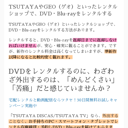
TSUTAYAやGEO（ゲオ）といったレンタル
ショップで、DVD・Blu-rayをレンタルする
TSUTAYAやGEO（ゲオ）といったレンタルショップで、
DVD・Blu-rayをレンタルする方法があります。
レンタルすると、DVD・Blu-rayを
返却日までに返却しなけ
ればいけません
が、安心・確実に観ることができます。です
が、新作のレンタル料金は高くなってしまいますが、
準新作
以降になると比較的安く観れます。
DVDをレンタルするのに、わざわ
ざ外出するのは、「めんどくさい」
「苦痛」だと感じていませんか？
宅配レンタルと動画配信ならツタヤ！30日間無料お試しキャ
ンペーン実施中
「TSUTAYA DISCAS/TSUTAYA TV」なら、
外出する
ことなく
、お手持ちのPC・スマートフォン・タブレットでレ
ンタル在庫確認・予約しDVD・Blu-rayを届けてもらえま