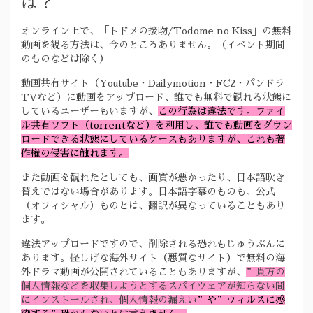
は？
オンライン上で、「トドメの接吻/Todome no Kiss」の無料
動画を観る方法は、今のところありません。（イベント期間
のものなどは除く）
動画共有サイト（Youtube・Dailymotion・FC2・パンドラ
TVなど）に動画をアップロード、誰でも無料で観れる状態に
しているユーザーもいますが、
この行為は違法です。ファイ
ル共有ソフト（torrentなど）を利用し、誰でも動画をダウン
ロードできる状態にしているケースもありますが、これも著
作権の侵害に触れます。
また動画を観れたとしても、画質が悪かったり、日本語吹き
替えではない場合があります。日本語字幕のものも、公式
（オフィシャル）ものとは、翻訳が異なっていることもあり
ます。
違法アップロードですので、削除される恐れもじゅうぶんに
あります。怪しげな海外サイト（悪質なサイト）で無料の海
外ドラマ動画が公開されていることもありますが、
”貴方の
個人情報などを収集しようとするスパイウェアが知らない間
にインストールされ、個人情報の漏えい
”や”ウィルスに感