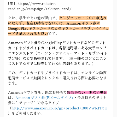
URL:https://www.rakuten-
card.co.jp/campaign/rakuten_card/
また、学生やその他の理由で、
クレジットカードをお申込み
にならず、現在お持ちでない方は、Amazonギフト券や
GooglePlayギフトカードなどのギフトカードやプリペイドカ
ードを購入されると良い
です。
Amazonギフト券やGooglePlayギフトカードなどのギフト
カードやプリペイドカードは、各都道府県にある大手コンビ
ニエンスストア（ローソン・ファミリーマート・セブン‐イレ
ブン等）などで販売されています。（※一部のコンビニエン
スストアなどでは販売していない店舗もあります。）
この、ギフトカードやプリペイドカードは、オンライン動画
配信サービスで動画をレンタル・購入される際に必要となり
ます。
Amazonギフト券を、既にお持ちで
残高がない・少ない場合
は、
Amazonギフト券(Eメールタイプ)
・今お持ちのギフト
券に”チャージ”できるタイプ
（
http://www.amazon.co.jp/gp/product/B00VWRIT8U
）をご利用ください。