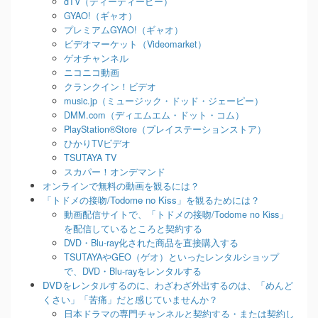
dTV（ディーティービー）
GYAO!（ギャオ）
プレミアムGYAO!（ギャオ）
ビデオマーケット（Videomarket）
ゲオチャンネル
ニコニコ動画
クランクイン！ビデオ
music.jp（ミュージック・ドッド・ジェーピー）
DMM.com（ディエムエム・ドット・コム）
PlayStation®Store（プレイステーションストア）
ひかりTVビデオ
TSUTAYA TV
スカパー！オンデマンド
オンラインで無料の動画を観るには？
「トドメの接吻/Todome no Kiss」を観るためには？
動画配信サイトで、「トドメの接吻/Todome no Kiss」
を配信しているところと契約する
DVD・Blu-ray化された商品を直接購入する
TSUTAYAやGEO（ゲオ）といったレンタルショップ
で、DVD・Blu-rayをレンタルする
DVDをレンタルするのに、わざわざ外出するのは、「めんど
くさい」「苦痛」だと感じていませんか？
日本ドラマの専門チャンネルと契約する・または契約し