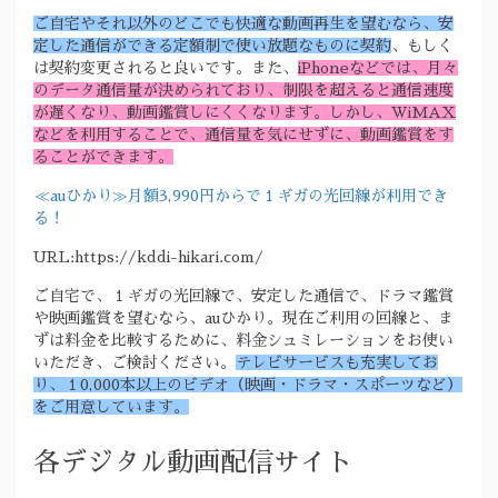
ご自宅やそれ以外のどこでも快適な動画再生を望むなら、安
定した通信ができる定額制で使い放題なものに契約
、もしく
は契約変更されると良いです。また、
iPhoneなどでは、月々
のデータ通信量が決められており、制限を超えると通信速度
が遅くなり、動画鑑賞しにくくなります。しかし、WiMAX
などを利用することで、通信量を気にせずに、動画鑑賞をす
ることができます。
≪auひかり≫月額3,990円からで１ギガの光回線が利用でき
る！
URL:https://kddi-hikari.com/
ご自宅で、１ギガの光回線で、安定した通信で、ドラマ鑑賞
や映画鑑賞を望むなら、auひかり。現在ご利用の回線と、ま
ずは料金を比較するために、料金シュミレーションをお使い
いただき、ご検討ください。
テレビサービスも充実してお
り、１0,000本以上のビデオ（映画・ドラマ・スポーツなど）
をご用意しています。
各デジタル動画配信サイト