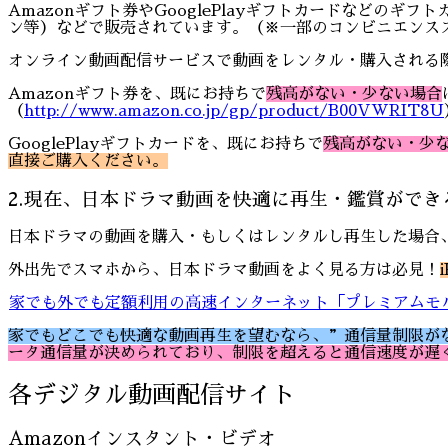
Amazonギフト券やGooglePlayギフトカードなど
ン等）などで販売されています。（※一部のコンビニエンス
オンライン動画配信サービスで動画をレンタル・購入される
Amazonギフト券を、既にお持ちで
残高がない・少ない場合
（
http://www.amazon.co.jp/gp/product/B00VWRIT8U
GooglePlayギフトカードを、既にお持ちで
残高がない・少
直接ご購入ください。
2.現在、日本ドラマ動画を快適に再生・鑑賞ができ
日本ドラマの動画を購入・もしくはレンタルし再生した場合
外出先でスマホから、日本ドラマ動画をよく見る方は必見！
家でも外でも定額利用の高速インターネット「プレミアムモ
家でもどこでも快適な動画再生を望むなら、”通信量制限が
ータ通信量が決められており、制限を超えると通信速度が遅
各デジタル動画配信サイト
Amazonインスタント・ビデオ