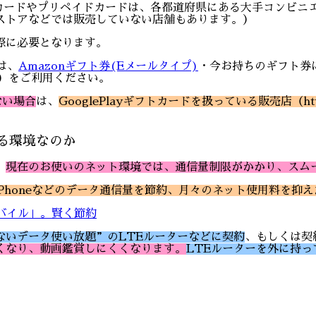
のギフトカードやプリペイドカードは、各都道府県にある大手コンビ
ストアなどでは販売していない店舗もあります。）
際に必要となります。
は、
Amazonギフト券(Eメールタイプ)
・今お持ちのギフト券
）をご利用ください。
ない場合
は、
GooglePlayギフトカードを扱っている販売店（https://pl
る環境なのか
、
現在のお使いのネット環境では、通信量制限がかかり、スム
iPhoneなどのデータ通信量を節約、月々のネット使用料を抑
バイル」。賢く節約
ないデータ使い放題”のLTEルーターなどに契約
、もしくは契
くなり、動画鑑賞しにくくなります。
LTEルーターを外に持っ