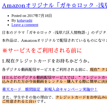
Amazonオリジナル「ガキ☆ロック 
Posted on
2017年7月18日
By
kobayashi
Leave a comment
日本のドラマ「ガキ☆ロック -浅草六区人情物語-」のデジ
本作品は、Amazonオリジナルで配信されているものになり
※サービスをご利用される前に
1.現在クレジットカードをお持ちかどうか。
各デジタル動画配信サービスをご利用される前に、
現在”ク
ほとんどのデジタル動画配信サービスでは、”クレジットカ
込みされた方が今後動画をレンタル・購入する際に簡単に決
楽天カード 期間限定 新規入会キャンペーン実施中！
また、学生やその他の理由で、
クレジットカードをお申込みに
ご用意されると良い
です。