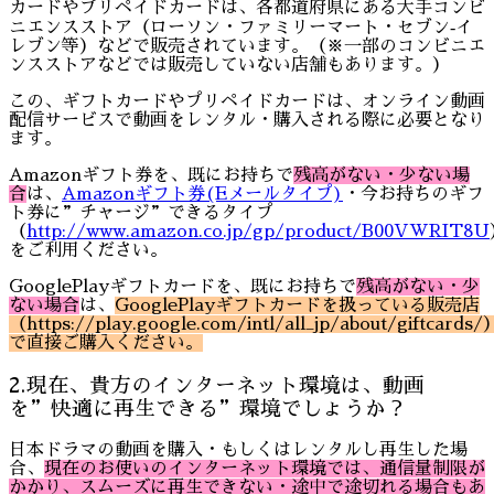
カードやプリペイドカードは、各都道府県にある大手コンビ
ニエンスストア（ローソン・ファミリーマート・セブン‐イ
レブン等）などで販売されています。（※一部のコンビニエ
ンスストアなどでは販売していない店舗もあります。）
この、ギフトカードやプリペイドカードは、オンライン動画
配信サービスで動画をレンタル・購入される際に必要となり
ます。
Amazonギフト券を、既にお持ちで
残高がない・少ない場
合
は、
Amazonギフト券(Eメールタイプ)
・今お持ちのギフ
ト券に”チャージ”できるタイプ
（
http://www.amazon.co.jp/gp/product/B00VWRIT8U
をご利用ください。
GooglePlayギフトカードを、既にお持ちで
残高がない・少
ない場合
は、
GooglePlayギフトカードを扱っている販売店
（https://play.google.com/intl/all_jp/about/giftcards/
で直接ご購入ください。
2.現在、貴方のインターネット環境は、動画
を”快適に再生できる”環境でしょうか？
日本ドラマの動画を購入・もしくはレンタルし再生した場
合、
現在のお使いのインターネット環境では、通信量制限が
かかり、スムーズに再生できない・途中で途切れる場合もあ