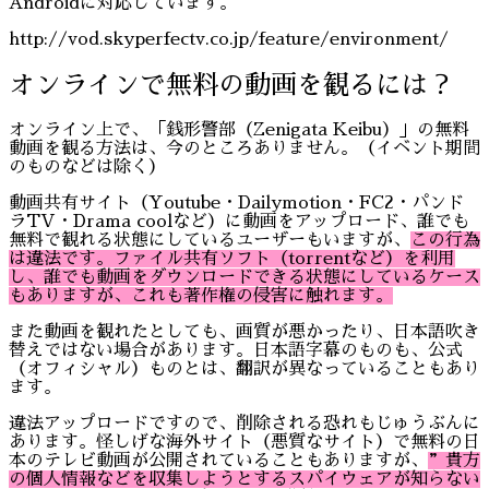
Androidに対応しています。
http://vod.skyperfectv.co.jp/feature/environment/
オンラインで無料の動画を観るには？
オンライン上で、「銭形警部（Zenigata Keibu）」の無料
動画を観る方法は、今のところありません。（イベント期間
のものなどは除く）
動画共有サイト（Youtube・Dailymotion・FC2・パンド
ラTV・Drama coolなど）に動画をアップロード、誰でも
無料で観れる状態にしているユーザーもいますが、
この行為
は違法です。ファイル共有ソフト（torrentなど）を利用
し、誰でも動画をダウンロードできる状態にしているケース
もありますが、これも著作権の侵害に触れます。
また動画を観れたとしても、画質が悪かったり、日本語吹き
替えではない場合があります。日本語字幕のものも、公式
（オフィシャル）ものとは、翻訳が異なっていることもあり
ます。
違法アップロードですので、削除される恐れもじゅうぶんに
あります。怪しげな海外サイト（悪質なサイト）で無料の日
本のテレビ動画が公開されていることもありますが、
”貴方
の個人情報などを収集しようとするスパイウェアが知らない