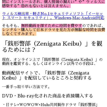
間にインストールされ、個人情報の漏えい
”や”ウィルスに
感染する”恐れもないとは言えません。
ウィルス検出率・軽さNo.1セキュリティソフト「イーセッ
ト スマート セキュリティ」。Windows,Mac,Android対応
そもそも、
無料動画を探すために時間を費やす
のであれば、
レンタル・購入して日本ドラマを見た方が無駄な時間を浪費
しなくてすみます。
「銭形警部（Zenigata Keibu）」を観
るためには？
現在、オンライン上で「銭形警部（Zenigata Keibu）」の
動画を鑑賞する、もしくはオンライン以外での手段は、
動画配信サイトで、「銭形警部（Zenigata
Keibu）」を配信しているところと契約する
一番手っ取り早い方法です。
DVD・Blu-ray化された商品を直接購入する
・日テレ×WOWOW×Hulu共同製作ドラマ「銭形警部」