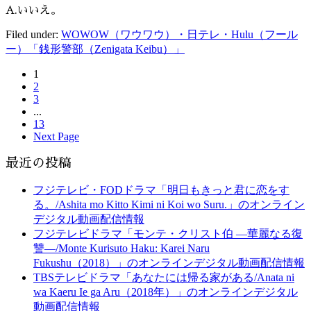
A.いいえ。
Filed under:
WOWOW（ワウワウ）・日テレ・Hulu（フール
ー）「銭形警部（Zenigata Keibu）」
1
2
3
...
13
Next Page
最近の投稿
フジテレビ・FODドラマ「明日もきっと君に恋をす
る。/Ashita mo Kitto Kimi ni Koi wo Suru.」のオンライン
デジタル動画配信情報
フジテレビドラマ「モンテ・クリスト伯 ―華麗なる復
讐―/Monte Kurisuto Haku: Karei Naru
Fukushu（2018）」のオンラインデジタル動画配信情報
TBSテレビドラマ「あなたには帰る家がある/Anata ni
wa Kaeru Ie ga Aru（2018年）」のオンラインデジタル
動画配信情報