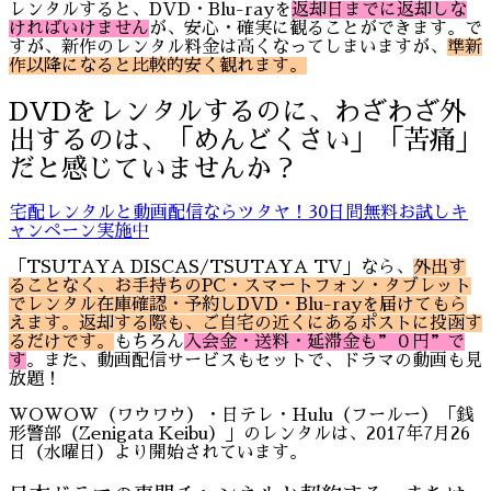
レンタルすると、DVD・Blu-rayを
返却日までに返却しな
ければいけません
が、安心・確実に観ることができます。で
すが、新作のレンタル料金は高くなってしまいますが、
準新
作以降になると比較的安く観れます。
DVDをレンタルするのに、わざわざ外
出するのは、「めんどくさい」「苦痛」
だと感じていませんか？
宅配レンタルと動画配信ならツタヤ！30日間無料お試しキ
ャンペーン実施中
「TSUTAYA DISCAS/TSUTAYA TV」なら、
外出す
ることなく
、お手持ちのPC・スマートフォン・タブレット
でレンタル在庫確認・予約しDVD・Blu-rayを届けてもら
えます。返却する際も、ご自宅の近くにあるポストに投函す
るだけです。
もちろん
入会金・送料・延滞金
も”０円”で
す
。また、動画配信サービスもセットで、ドラマの動画も見
放題！
WOWOW（ワウワウ）・日テレ・Hulu（フールー）「銭
形警部（Zenigata Keibu）」のレンタルは、2017年7月26
日（水曜日）より開始されています。