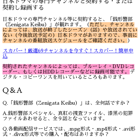
日本ドラマの専門チャンネルと契約する・または
契約し録画する
日本ドラマの専門チャンネル等に契約すると、「銭形警部
（Zenigata Keibu）」が観れます。（
ただし、チャンネル
によっては、放送が終了したシーズン（話）や放送されてい
ない（今後放送予定の）日本ドラマがありますので、事前に
チャンネルの番組放送スケジュールをご確認ください。
）
スカパー！厳選69チャンネルを今すぐ！スカパー！簡単申
込
契約されたチャンネルによっては、ブルーレイ・DVDレコ
ーダー、もしくはHDDレコーダーなどに録画可能です。
デ
ジタル・コピーワンスを用いているところもあります。
Q＆A
Q.「銭形警部（Zenigata Keibu）」は、全何話ですか？
A.銭形警部スペシャル、真紅の捜査ファイル、漆黒の犯罪
ファイルあわせると、全９話となっています。
Q.各動画配信サービスでは、.mpg形式・.mp4形式・.avi形
式・.divx形式等での購入・配布はありますか？