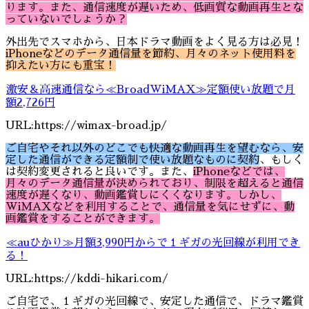
ります。また、通信速度が遅いため、低画質な動画再生とな
っていないでしょうか？
外出先でスマホから、日本ドラマ動画をよく見る方は必見！
iPhoneなどのデータ通信量を節約、月々のネット使用料を
抑えたい方にも重宝！
激安＆高速通信なら≪BroadWiMAX≫定額使い放題で月
額2,726円
URL:https://wimax-broad.jp/
ご自宅やそれ以外のどこでも快適な動画再生を望むなら、安
定した通信ができる定額制で使い放題なものに契約
、もしく
は契約変更されると良いです。また、
iPhoneなどでは、
月々のデータ通信量が決められており、制限を超えると通信
速度が遅くなり、動画鑑賞しにくくなります。しかし、
WiMAXなどを利用することで、通信量を気にせずに、動
画鑑賞をすることができます。
≪auひかり≫月額3,990円からで１ギガの光回線が利用でき
る！
URL:https://kddi-hikari.com/
ご自宅で、１ギガの光回線で、安定した通信で、ドラマ鑑賞