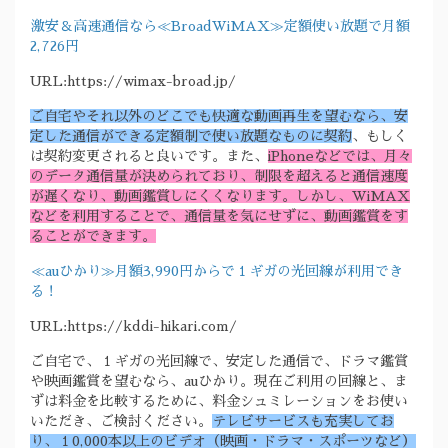
激安＆高速通信なら≪BroadWiMAX≫定額使い放題で月額
2,726円
URL:https://wimax-broad.jp/
ご自宅やそれ以外のどこでも快適な動画再生を望むなら、安
定した通信ができる定額制で使い放題なものに契約
、もしく
は契約変更されると良いです。また、
iPhoneなどでは、月々
のデータ通信量が決められており、制限を超えると通信速度
が遅くなり、動画鑑賞しにくくなります。しかし、WiMAX
などを利用することで、通信量を気にせずに、動画鑑賞をす
ることができます。
≪auひかり≫月額3,990円からで１ギガの光回線が利用でき
る！
URL:https://kddi-hikari.com/
ご自宅で、１ギガの光回線で、安定した通信で、ドラマ鑑賞
や映画鑑賞を望むなら、auひかり。現在ご利用の回線と、ま
ずは料金を比較するために、料金シュミレーションをお使い
いただき、ご検討ください。
テレビサービスも充実してお
り、１0,000本以上のビデオ（映画・ドラマ・スポーツなど）