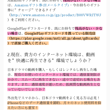
Amazonギフト券を、既にお持ちで
残高がない・少ない場合
は、
Amazonギフト券(Eメールタイプ)
・今お持ちのギフト
券に”チャージ”できるタイプ
（
http://www.amazon.co.jp/gp/product/B00VWRIT8U
）をご利用ください。
GooglePlayギフトカードを、既にお持ちで
残高がない・少な
い場合
は、
GooglePlayギフトカードを扱っている販売店
（https://play.google.com/intl/all_jp/about/giftcards/
）で直接ご購入ください。
2.現在、貴方のインターネット環境は、動画
を”快適に再生できる”環境でしょうか？
日本ドラマの動画を購入・もしくはレンタルし再生した場
合、
現在のお使いのインターネット環境では、通信量制限が
かかり、スムーズに再生できない・途中で途切れる場合もあ
ります。また、通信速度が遅いため、低画質な動画再生とな
っていないでしょうか？
外出先でスマホから、日本ドラマ動画をよく見る方は必見！
iPhoneなどのデータ通信量を節約、月々のネット使用料を抑
えたい方にも重宝！