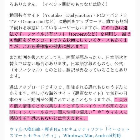
ろありません。（イベント期間のものなどは除く）
動画共有サイト（Youtube・Dailymotion・FC2・パンドラ
TV・Drama coolなど）に動画をアップロード、誰でも無料
で観れる状態にしているユーザーもいますが、
この行為は違
法です。ファイル共有ソフト（torrentなど）を利用し、誰で
も動画をダウンロードできる状態にしているケースもありま
すが、これも著作権の侵害に触れます。
また動画を観れたとしても、画質が悪かったり、日本語吹き
替えではない場合があります。日本語字幕のものも、公式
（オフィシャル）ものとは、翻訳が異なっていることもあり
ます。
違法アップロードですので、削除される恐れもじゅうぶんに
あります。怪しげな海外サイト（悪質なサイト）で無料の日
本のテレビ動画が公開されていることもありますが、
”貴方
の個人情報などを収集しようとするスパイウェアが知らない
間にインストールされ、個人情報の漏えい
”や”ウィルスに
感染する”恐れもないとは言えません。
ウィルス検出率・軽さNo.1セキュリティソフト「イーセット
スマート セキュリティ」。Windows,Mac,Android対応