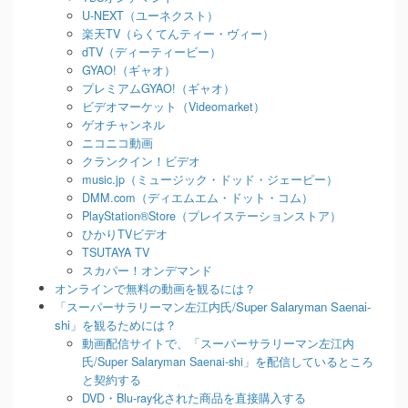
U-NEXT（ユーネクスト）
楽天TV（らくてんティー・ヴィー）
dTV（ディーティービー）
GYAO!（ギャオ）
プレミアムGYAO!（ギャオ）
ビデオマーケット（Videomarket）
ゲオチャンネル
ニコニコ動画
クランクイン！ビデオ
music.jp（ミュージック・ドッド・ジェーピー）
DMM.com（ディエムエム・ドット・コム）
PlayStation®Store（プレイステーションストア）
ひかりTVビデオ
TSUTAYA TV
スカパー！オンデマンド
オンラインで無料の動画を観るには？
「スーパーサラリーマン左江内氏/Super Salaryman Saenai-
shi」を観るためには？
動画配信サイトで、「スーパーサラリーマン左江内
氏/Super Salaryman Saenai-shi」を配信しているところ
と契約する
DVD・Blu-ray化された商品を直接購入する