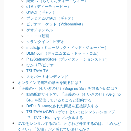
楽天TV（らくてんティー・ヴィー）
dTV（ディーティービー）
GYAO!（ギャオ）
プレミアムGYAO!（ギャオ）
ビデオマーケット（Videomarket）
ゲオチャンネル
ニコニコ動画
クランクイン！ビデオ
music.jp（ミュージック・ドッド・ジェーピー）
DMM.com（ディエムエム・ドット・コム）
PlayStation®Store（プレイステーションストア）
ひかりTVビデオ
TSUTAYA TV
スカパー！オンデマンド
オンラインで無料の動画を観るには？
「正義のセ（せいぎのせ）/Seigi no Se」を観るためには？
動画配信サイトで、「正義のセ（せいぎのせ）/Seigi no
Se」を配信しているところと契約する
DVD・Blu-ray化された商品を直接購入する
TSUTAYAやGEO（ゲオ）といったレンタルショップ
で、DVD・Blu-rayをレンタルする
DVDをレンタルするのに、わざわざ外出するのは、「めんど
くさい」「苦痛」だと感じていませんか？