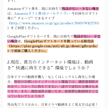
ます。
Amazonギフト券を、既にお持ちで
残高がない・少ない場合
は、
Amazonギフト券(Eメールタイプ)
・今お持ちのギフト
券に”チャージ”できるタイプ
（
http://www.amazon.co.jp/gp/product/B00VWRIT8U
）をご利用ください。
GooglePlayギフトカードを、既にお持ちで
残高がない・少な
い場合
は、
GooglePlayギフトカードを扱っている販売店
（https://play.google.com/intl/all_jp/about/giftcards/
）で直接ご購入ください。
2.現在、貴方のインターネット環境は、動画
を”快適に再生できる”環境でしょうか？
日本ドラマの動画を購入・もしくはレンタルし再生した場
合、
現在のお使いのインターネット環境では、通信量制限が
かかり、スムーズに再生できない・途中で途切れる場合もあ
ります。また、通信速度が遅いため、低画質な動画再生とな
っていないでしょうか？
外出先でスマホから、日本ドラマ動画をよく見る方は必見！