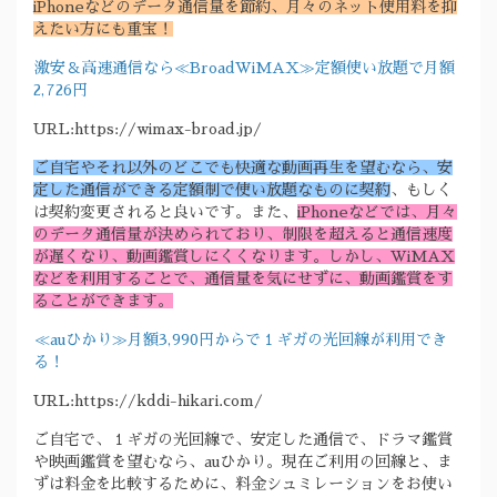
iPhoneなどのデータ通信量を節約、月々のネット使用料を抑
えたい方にも重宝！
激安＆高速通信なら≪BroadWiMAX≫定額使い放題で月額
2,726円
URL:https://wimax-broad.jp/
ご自宅やそれ以外のどこでも快適な動画再生を望むなら、安
定した通信ができる定額制で使い放題なものに契約
、もしく
は契約変更されると良いです。また、
iPhoneなどでは、月々
のデータ通信量が決められており、制限を超えると通信速度
が遅くなり、動画鑑賞しにくくなります。しかし、WiMAX
などを利用することで、通信量を気にせずに、動画鑑賞をす
ることができます。
≪auひかり≫月額3,990円からで１ギガの光回線が利用でき
る！
URL:https://kddi-hikari.com/
ご自宅で、１ギガの光回線で、安定した通信で、ドラマ鑑賞
や映画鑑賞を望むなら、auひかり。現在ご利用の回線と、ま
ずは料金を比較するために、料金シュミレーションをお使い