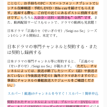
ことなく
、お手持ちのPC・スマートフォン・タブレットでレ
ンタル在庫確認・予約しDVD・Blu-rayを届けてもらえま
す。返却する際も、ご自宅の近くにあるポストに投函するだ
けです。
もちろん
入会金・送料・延滞金
も”０円”です
。ま
た、動画配信サービスもセットで、ドラマの動画も見放題！
日本ドラマ「正義のセ（せいぎのせ）/Seigi no Se」シーズ
ン1のレンタル開始は、未定です。
日本ドラマの専門チャンネルと契約する・また
は契約し録画する
日本ドラマの専門チャンネル等に契約すると、「正義のセ
（せいぎのせ）/Seigi no Se」が観れます。（
ただし、チャ
ンネルによっては、放送が終了したシーズン（話）や放送さ
れていない（今後放送予定の）海外ドラマがありますので、
事前にチャンネルの番組放送スケジュールをご確認くださ
い。
）
スカパー！厳選69チャンネルを今すぐ！スカパー！簡単申込
契約されたチャンネルによっては、ブルーレイ・DVDレコー
ダー、もしくはHDDレコーダーなどに録画可能です。
デジタ