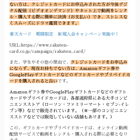
ない方は、クレジットカードにお申込みされた方が今後デジ
タル配信（ビデオオンデマンド）やネット上で動画をレンタ
ル・購入する際に簡単に決済（お支払い）でき、ストレスな
くスムーズにドラマ鑑賞できます。
楽天カード 期間限定 新規入会キャンペーン実施中！
URL:https://www.rakuten-
card.co.jp/campaign/rakuten_card/
また、学生やその他の理由で、
クレジットカードをお申込み
にならず、現在お持ちでない方は、Amazonギフト券や
GooglePlayギフトカードなどのギフトカードやプリペイドカ
ードを購入されると良い
です。
Amazonギフト券やGooglePlayギフトカードなどのギフト
カードやプリペイドカードは、各都道府県にある大手コンビ
ニエンスストア（ローソン・ファミリーマート・セブン‐イレ
ブン等）などで販売されています。（※一部のコンビニエン
スストアなどでは販売していない店舗もあります。）
この、ギフトカードやプリペイドカードは、オンライン動画
配信サービスで動画をレンタル・購入される際に必要となり