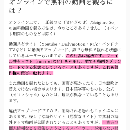
オンラインで無料の動画を観るに
は？
オンライン上で、「正義のセ（せいぎのせ）/Seigi no Se」
の無料動画を観る方法は、今のところありません。（イベン
ト期間のものなどは除く）
動画共有サイト（Youtube・Dailymotion・FC2・パンドラ
TVなど）に動画をアップロード、誰でも無料で観れる状態に
しているユーザーもいますが、
この行為は違法です。ファイ
ル共有ソフト（torrentなど）を利用し、誰でも動画をダウン
ロードできる状態にしているケースもありますが、これも著
作権の侵害に触れます。
また動画を観れたとしても、画質が悪かったり、日本語吹き
替えではない場合があります。日本語字幕のものも、公式
（オフィシャル）ものとは、翻訳が異なっていることもあり
ます。
違法アップロードですので、削除される恐れもじゅうぶんに
あります。怪しげな海外サイト（悪質なサイト）で無料の海
外ドラマ動画が公開されていることもありますが、
”貴方の
個人情報などを収集しようとするスパイウェアが知らない間