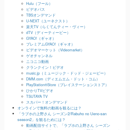
Hulu（フール）
ビデオパス
TBSオンデマンド
U-NEXT（ユーネクスト）
楽天TV（らくてんティー・ヴィー）
dTV（ディーティービー）
GYAO!（ギャオ）
プレミアムGYAO!（ギャオ）
ビデオマーケット（Videomarket）
ゲオチャンネル
ニコニコ動画
クランクイン！ビデオ
music.jp（ミュージック・ドッド・ジェーピー）
DMM.com（ディエムエム・ドット・コム）
PlayStation®Store（プレイステーションストア）
ひかりTVビデオ
TSUTAYA TV
スカパー！オンデマンド
オンラインで無料の動画を観るには？
「ラブホの上野さん シーズン2/Rabuho no Ueno-san
season2」を観るためには？
動画配信サイトで、「ラブホの上野さん シーズン