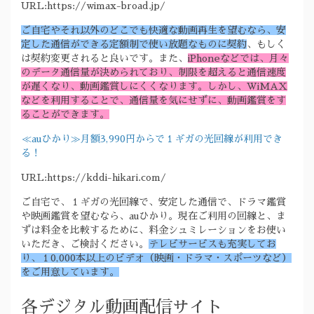
URL:https://wimax-broad.jp/
ご自宅やそれ以外のどこでも快適な動画再生を望むなら、安
定した通信ができる定額制で使い放題なものに契約
、もしく
は契約変更されると良いです。また、
iPhoneなどでは、月々
のデータ通信量が決められており、制限を超えると通信速度
が遅くなり、動画鑑賞しにくくなります。しかし、WiMAX
などを利用することで、通信量を気にせずに、動画鑑賞をす
ることができます。
≪auひかり≫月額3,990円からで１ギガの光回線が利用でき
る！
URL:https://kddi-hikari.com/
ご自宅で、１ギガの光回線で、安定した通信で、ドラマ鑑賞
や映画鑑賞を望むなら、auひかり。現在ご利用の回線と、ま
ずは料金を比較するために、料金シュミレーションをお使い
いただき、ご検討ください。
テレビサービスも充実してお
り、１0,000本以上のビデオ（映画・ドラマ・スポーツなど）
をご用意しています。
各デジタル動画配信サイト