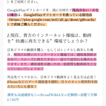
）をご利用ください。
GooglePlayギフトカードを、既にお持ちで
残高がない・少な
い場合
は、
GooglePlayギフトカードを扱っている販売店
（https://play.google.com/intl/all_jp/about/giftcards/
）で直接ご購入ください。
2.現在、貴方のインターネット環境は、動画
を”快適に再生できる”環境でしょうか？
日本ドラマの動画を購入・もしくはレンタルし再生した場
合、
現在のお使いのインターネット環境では、通信量制限が
かかり、スムーズに再生できない・途中で途切れる場合もあ
ります。また、通信速度が遅いため、低画質な動画再生とな
っていないでしょうか？
外出先でスマホから、日本ドラマ動画をよく見る方は必見！
iPhoneなどのデータ通信量を節約、月々のネット使用料を抑
えたい方にも重宝！
激安＆高速通信なら≪BroadWiMAX≫定額使い放題で月額
2,726円