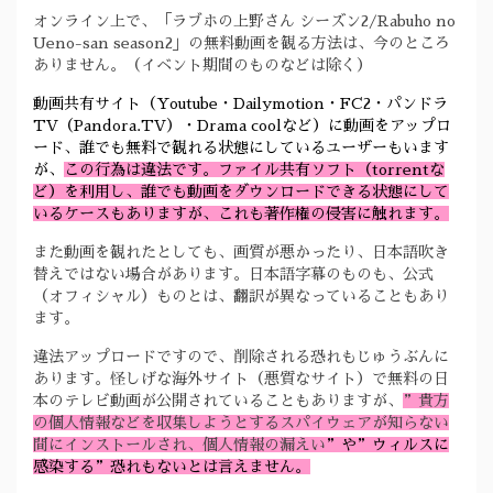
オンライン上で、「ラブホの上野さん シーズン2/Rabuho no
Ueno-san season2」の無料動画を観る方法は、今のところ
ありません。（イベント期間のものなどは除く）
動画共有サイト（Youtube・Dailymotion・FC2・パンドラ
TV（Pandora.TV）・Drama coolなど）に動画をアップロ
ード、誰でも無料で観れる状態にしているユーザーもいます
が、
この行為は違法です。ファイル共有ソフト（torrentな
ど）を利用し、誰でも動画をダウンロードできる状態にして
いるケースもありますが、これも著作権の侵害に触れます。
また動画を観れたとしても、画質が悪かったり、日本語吹き
替えではない場合があります。日本語字幕のものも、公式
（オフィシャル）ものとは、翻訳が異なっていることもあり
ます。
違法アップロードですので、削除される恐れもじゅうぶんに
あります。怪しげな海外サイト（悪質なサイト）で無料の日
本のテレビ動画が公開されていることもありますが、
”貴方
の個人情報などを収集しようとするスパイウェアが知らない
間にインストールされ、個人情報の漏えい
”や”ウィルスに
感染する”恐れもないとは言えません。