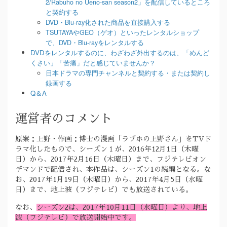
2/Rabuho no Ueno-san season2」を配信しているところ
と契約する
DVD・Blu-ray化された商品を直接購入する
TSUTAYAやGEO（ゲオ）といったレンタルショップ
で、DVD・Blu-rayをレンタルする
DVDをレンタルするのに、わざわざ外出するのは、「めんど
くさい」「苦痛」だと感じていませんか？
日本ドラマの専門チャンネルと契約する・または契約し
録画する
Q＆A
運営者のコメント
原案：上野・作画：博士の漫画「ラブホの上野さん」をTVド
ラマ化したもので、シーズン１が、2016年12月1日（木曜
日）から、2017年2月16日（木曜日）まで、フジテレビオン
デマンドで配信され、本作品は、シーズン1の続編となる。な
お、2017年1月19日（木曜日）から、2017年4月5日（水曜
日）まで、地上波（フジテレビ）でも放送されている。
なお、
シーズン2は、2017年10月11日（水曜日）より、地上
波（フジテレビ）で放送開始中です。