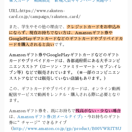
楽天カード 期間限定 新規入会キャンペーン実施中！
URL:https://www.rakuten-
card.co.jp/campaign/rakuten_card/
また、学生やその他の理由で、
クレジットカードをお申込み
にならず、現在お持ちでない方は、Amazonギフト券や
GooglePlayギフトカードなどのギフトカードやプリペイドカ
ードを購入されると良い
です。
Amazonギフト券やGooglePlayギフトカードなどのギフト
カードやプリペイドカードは、各都道府県にある大手コンビ
ニエンスストア（ローソン・ファミリーマート・セブン‐イレ
ブン等）などで販売されています。（※一部のコンビニエン
スストアなどでは販売していない店舗もあります。）
この、ギフトカードやプリペイドカードは、オンライン動画
配信サービスで動画をレンタル・購入される際に必要となり
ます。
Amazonギフト券を、既にお持ちで
残高がない・少ない場合
は、
Amazonギフト券(Eメールタイプ)
・今お持ちのギフト
券に”チャージ”できるタイプ
（
http://www.amazon.co.jp/gp/product/B00VWRIT8U