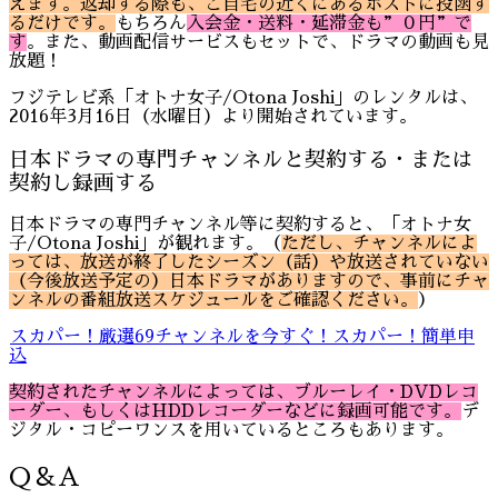
えます。返却する際も、ご自宅の近くにあるポストに投函す
るだけです。
もちろん
入会金・送料・延滞金
も”０円”で
す
。また、動画配信サービスもセットで、ドラマの動画も見
放題！
フジテレビ系「オトナ女子/Otona Joshi」のレンタルは、
2016年3月16日（水曜日）より開始されています。
日本ドラマの専門チャンネルと契約する・または
契約し録画する
日本ドラマの専門チャンネル等に契約すると、「オトナ女
子/Otona Joshi」が観れます。（
ただし、チャンネルによ
っては、放送が終了したシーズン（話）や放送されていない
（今後放送予定の）日本ドラマがありますので、事前にチャ
ンネルの番組放送スケジュールをご確認ください。
）
スカパー！厳選69チャンネルを今すぐ！スカパー！簡単申
込
契約されたチャンネルによっては、ブルーレイ・DVDレコ
ーダー、もしくはHDDレコーダーなどに録画可能です。
デ
ジタル・コピーワンスを用いているところもあります。
Q＆A