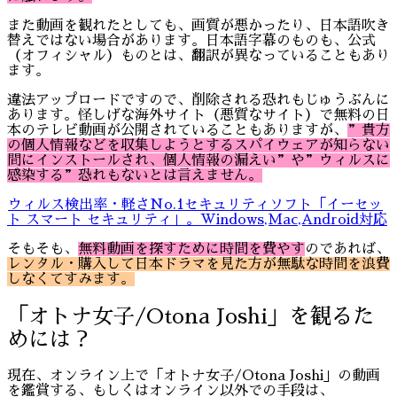
また動画を観れたとしても、画質が悪かったり、日本語吹き
替えではない場合があります。日本語字幕のものも、公式
（オフィシャル）ものとは、翻訳が異なっていることもあり
ます。
違法アップロードですので、削除される恐れもじゅうぶんに
あります。怪しげな海外サイト（悪質なサイト）で無料の日
本のテレビ動画が公開されていることもありますが、
”貴方
の個人情報などを収集しようとするスパイウェアが知らない
間にインストールされ、個人情報の漏えい
”や”ウィルスに
感染する”恐れもないとは言えません。
ウィルス検出率・軽さNo.1セキュリティソフト「イーセッ
ト スマート セキュリティ」。Windows,Mac,Android対応
そもそも、
無料動画を探すために時間を費やす
のであれば、
レンタル・購入して日本ドラマを見た方が無駄な時間を浪費
しなくてすみます。
「オトナ女子/Otona Joshi」を観るた
めには？
現在、オンライン上で「オトナ女子/Otona Joshi」の動画
を鑑賞する、もしくはオンライン以外での手段は、