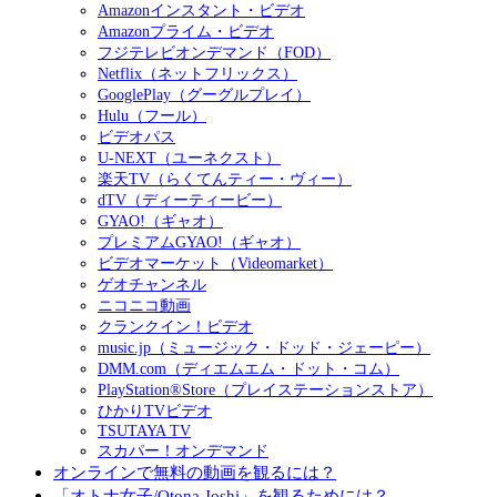
Amazonインスタント・ビデオ
Amazonプライム・ビデオ
フジテレビオンデマンド（FOD）
Netflix（ネットフリックス）
GooglePlay（グーグルプレイ）
Hulu（フール）
ビデオパス
U-NEXT（ユーネクスト）
楽天TV（らくてんティー・ヴィー）
dTV（ディーティービー）
GYAO!（ギャオ）
プレミアムGYAO!（ギャオ）
ビデオマーケット（Videomarket）
ゲオチャンネル
ニコニコ動画
クランクイン！ビデオ
music.jp（ミュージック・ドッド・ジェーピー）
DMM.com（ディエムエム・ドット・コム）
PlayStation®Store（プレイステーションストア）
ひかりTVビデオ
TSUTAYA TV
スカパー！オンデマンド
オンラインで無料の動画を観るには？
「オトナ女子/Otona Joshi」を観るためには？