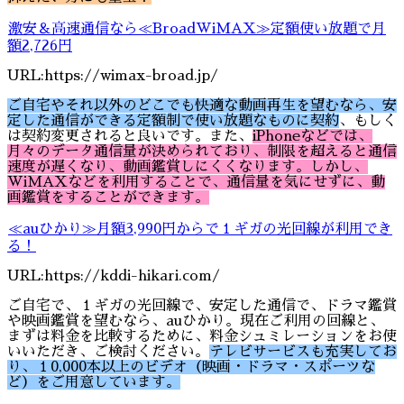
激安＆高速通信なら≪BroadWiMAX≫定額使い放題で月
額2,726円
URL:https://wimax-broad.jp/
ご自宅やそれ以外のどこでも快適な動画再生を望むなら、安
定した通信ができる定額制で使い放題なものに契約
、もしく
は契約変更されると良いです。また、
iPhoneなどでは、
月々のデータ通信量が決められており、制限を超えると通信
速度が遅くなり、動画鑑賞しにくくなります。しかし、
WiMAXなどを利用することで、通信量を気にせずに、動
画鑑賞をすることができます。
≪auひかり≫月額3,990円からで１ギガの光回線が利用でき
る！
URL:https://kddi-hikari.com/
ご自宅で、１ギガの光回線で、安定した通信で、ドラマ鑑賞
や映画鑑賞を望むなら、auひかり。現在ご利用の回線と、
まずは料金を比較するために、料金シュミレーションをお使
いいただき、ご検討ください。
テレビサービスも充実してお
り、１0,000本以上のビデオ（映画・ドラマ・スポーツな
ど）をご用意しています。