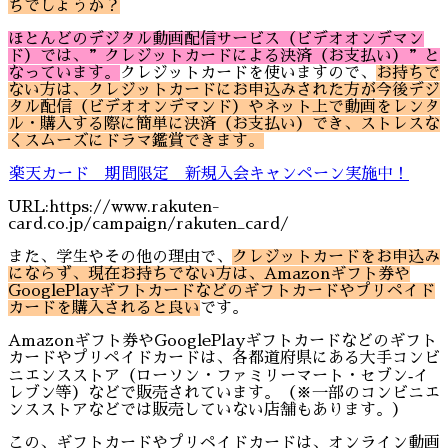
ちでしょうか？
ほとんどのデジタル動画配信サービス（ビデオオンデマン
ド）では、”クレジットカードによる決済（お支払い）”と
なっています。
クレジットカードを使いますので、
お持ちで
ない方は、クレジットカードにお申込みされた方が今後デジ
タル配信（ビデオオンデマンド）やネット上で動画をレンタ
ル・購入する際に簡単に決済（お支払い）でき、ストレスな
くスムーズにドラマ鑑賞できます。
楽天カード 期間限定 新規入会キャンペーン実施中！
URL:https://www.rakuten-
card.co.jp/campaign/rakuten_card/
また、学生やその他の理由で、
クレジットカードをお申込み
にならず、現在お持ちでない方は、Amazonギフト券や
GooglePlayギフトカードなどのギフトカードやプリペイド
カードを購入されると良い
です。
Amazonギフト券やGooglePlayギフトカードなどのギフト
カードやプリペイドカードは、各都道府県にある大手コンビ
ニエンスストア（ローソン・ファミリーマート・セブン‐イ
レブン等）などで販売されています。（※一部のコンビニエ
ンスストアなどでは販売していない店舗もあります。）
この、ギフトカードやプリペイドカードは、オンライン動画