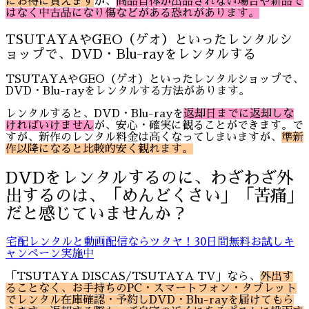
にお得に買えます
が、
商品自体が出品されない場合や新品で
はなく中古品になり傷などがある恐れがあります。
TSUTAYAやGEO（ゲオ）といったレンタルシ
ョップで、DVD・Blu-rayをレンタルする
TSUTAYAやGEO（ゲオ）といったレンタルショップで、
DVD・Blu-rayをレンタルする方法があります。
レンタルすると、DVD・Blu-rayを
返却日までに返却しな
ければいけません
が、安心・確実に観ることができます。で
すが、新作のレンタル料金は高くなってしまいますが、
準新
作以降になると比較的安く観れます。
DVDをレンタルするのに、わざわざ外
出するのは、「めんどくさい」「苦痛」
だと感じていませんか？
宅配レンタルと動画配信ならツタヤ！30日間無料お試しキ
ャンペーン実施中
「TSUTAYA DISCAS/TSUTAYA TV」なら、
外出す
ることなく
、お手持ちのPC・スマートフォン・タブレット
でレンタル在庫確認・予約しDVD・Blu-rayを届けてもら