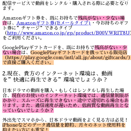
配信サービスで動画をレンタル・購入される際に必要となり
ます。
Amazonギフト券を、既にお持ちで
残高がない・少ない場
合
は、
Amazonギフト券(Eメールタイプ)
・今お持ちのギフ
ト券に”チャージ”できるタイプ
（
http://www.amazon.co.jp/gp/product/B00VWRIT8U
をご利用ください。
GooglePlayギフトカードを、既にお持ちで
残高がない・少
ない場合
は、
GooglePlayギフトカードを扱っている販売店
（https://play.google.com/intl/all_jp/about/giftcards/
で直接ご購入ください。
2.現在、貴方のインターネット環境は、動画
を”快適に再生できる”環境でしょうか？
日本ドラマの動画を購入・もしくはレンタルし再生した場
合、
現在のお使いのインターネット環境では、通信量制限が
かかり、スムーズに再生できない・途中で途切れる場合もあ
ります。また、通信速度が遅いため、低画質な動画再生とな
っていないでしょうか？
外出先でスマホから、日本ドラマ動画をよく見る方は必見！
iPhoneなどのデータ通信量を節約、月々のネット使用料を
抑えたい方にも重宝！