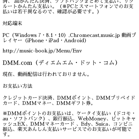
済、 auかんたん決済、ソフトバンクまとめて支払い、リク
ルートかんたん支払い。（※PCとスマートフォンでのお支
払いは若干異なるので、確認が必要です。）
対応端末
PC（Windows 7・8.1・10）,Chromecast,music.jp 動画プ
レイヤー（iPhone・iPad・Android）
http://music-book.jp/Menu/Env
DMM.com（ディエムエム・ドット・コム）
現在、動画配信は行われておりません。
お支払い方法
クレジットカード決済、DMMポイント、DMMプリペイド
カード、DMMマネー、DMMギフト券。
※DMMポイントのお支払いは、ケータイ支払い（ドコモ・
au・ソフトバンク）、銀行振込、WebMoney、ビットキャ
ッシュEX、DMMマネーカード 、Edy、Suica、コンビニ
振込、楽天あんしん支払いサービスでのお支払いが可能で
す。