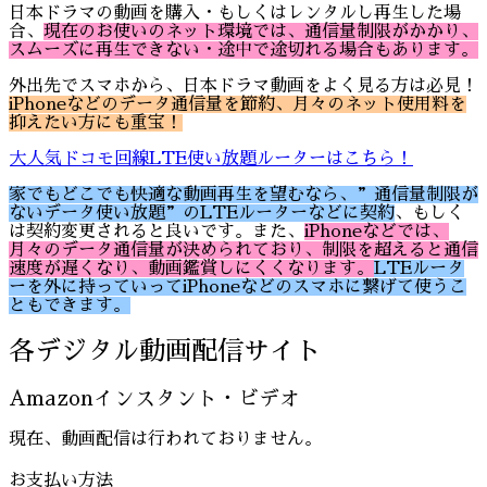
日本ドラマの動画を購入・もしくはレンタルし再生した場
合、
現在のお使いのネット環境では、通信量制限がかかり、
スムーズに再生できない・途中で途切れる場合もあります。
外出先でスマホから、日本ドラマ動画をよく見る方は必見！
iPhoneなどのデータ通信量を節約、月々のネット使用料を
抑えたい方にも重宝！
大人気ドコモ回線LTE使い放題ルーターはこちら！
家でもどこでも快適な動画再生を望むなら、”通信量制限が
ないデータ使い放題”のLTEルーターなどに契約
、もしく
は契約変更されると良いです。また、
iPhoneなどでは、
月々のデータ通信量が決められており、制限を超えると通信
速度が遅くなり、動画鑑賞しにくくなります。
LTEルータ
ーを外に持っていってiPhoneなどのスマホに繋げて使うこ
ともできます。
各デジタル動画配信サイト
Amazonインスタント・ビデオ
現在、動画配信は行われておりません。
お支払い方法