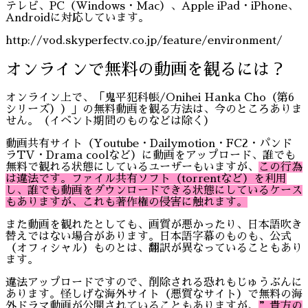
テレビ、PC（Windows・Mac）、Apple iPad・iPhone、
Androidに対応しています。
http://vod.skyperfectv.co.jp/feature/environment/
オンラインで無料の動画を観るには？
オンライン上で、「鬼平犯科帳/Onihei Hanka Cho（第6
シリーズ））」の無料動画を観る方法は、今のところありま
せん。（イベント期間のものなどは除く）
動画共有サイト（Youtube・Dailymotion・FC2・パンド
ラTV・Drama coolなど）に動画をアップロード、誰でも
無料で観れる状態にしているユーザーもいますが、
この行為
は違法です。ファイル共有ソフト（torrentなど）を利用
し、誰でも動画をダウンロードできる状態にしているケース
もありますが、これも著作権の侵害に触れます。
また動画を観れたとしても、画質が悪かったり、日本語吹き
替えではない場合があります。日本語字幕のものも、公式
（オフィシャル）ものとは、翻訳が異なっていることもあり
ます。
違法アップロードですので、削除される恐れもじゅうぶんに
あります。怪しげな海外サイト（悪質なサイト）で無料の海
外ドラマ動画が公開されていることもありますが、
”貴方の