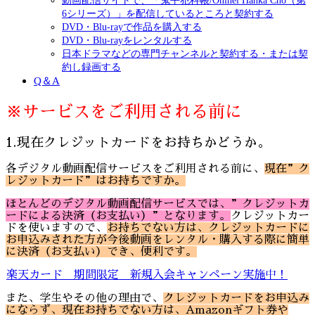
動画配信サイトで、「鬼平犯科帳/Onihei Hanka Cho（第
6シリーズ）」を配信しているところと契約する
DVD・Blu-rayで作品を購入する
DVD・Blu-rayをレンタルする
日本ドラマなどの専門チャンネルと契約する・または契
約し録画する
Q＆A
※サービスをご利用される前に
1.現在クレジットカードをお持ちかどうか。
各デジタル動画配信サービスをご利用される前に、
現在”ク
レジットカード”はお持ちですか。
ほとんどのデジタル動画配信サービスでは、”クレジットカ
ードによる決済（お支払い）”となります。
クレジットカー
ドを使いますので、
お持ちでない方は、クレジットカードに
お申込みされた方が今後動画をレンタル・購入する際に簡単
に決済（お支払い）でき、便利です。
楽天カード 期間限定 新規入会キャンペーン実施中！
また、学生やその他の理由で、
クレジットカードをお申込み
にならず、現在お持ちでない方は、Amazonギフト券や