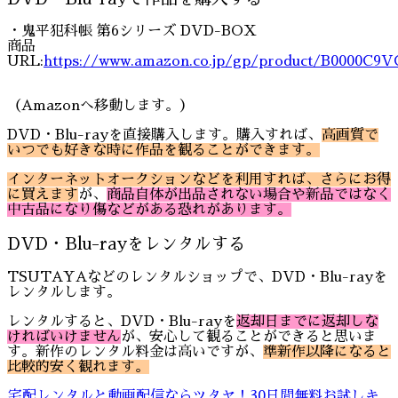
・鬼平犯科帳 第6シリーズ DVD-BOX
商品
URL:
https://www.amazon.co.jp/gp/product/B0000C9V
（Amazonへ移動します。）
DVD・Blu-rayを直接購入します。購入すれば、
高画質で
いつでも好きな時に作品を観ることができます。
インターネットオークションなどを利用すれば、さらにお得
に買えます
が、
商品自体が出品されない場合や新品ではなく
中古品になり傷などがある恐れがあります。
DVD・Blu-rayをレンタルする
TSUTAYAなどのレンタルショップで、DVD・Blu-rayを
レンタルします。
レンタルすると、DVD・Blu-rayを
返却日までに返却しな
ければいけません
が、安心して観ることができると思いま
す。新作のレンタル料金は高いですが、
準新作以降になると
比較的安く観れます。
宅配レンタルと動画配信ならツタヤ！30日間無料お試しキ