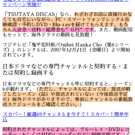
ャンペーン実施中
「TSUTAYA DISCAS」なら、
わざわざお店に直接行かな
くても自宅にいながら、PC・スマートフォンでレンタル在
庫確認・予約しDVD・Blu-rayを届けてもらえます。
もち
ろん
入会金・送料・延滞金
も”０円”です
。また、動画配信
もセットで、海外ドラマの動画も見放題！
フジテレビ「鬼平犯科帳/Onihei Hanka Cho（第6シリー
ズ）」のレンタルは、2007年12月21日（金曜日）より開始
されています。
日本ドラマなどの専門チャンネルと契約する・ま
たは契約し録画する
日本ドラマなどの専門チャンネル等に契約すると、シーズン
6が観れます。（
ただし、チャンネルによっては、放送が終
了したシーズン（話）や放送されていない（今後放送予定
の）海外ドラマがありますので、事前にチャンネルの番組放
送スケジュールをご確認ください。
）
スカパー！厳選69チャンネルを今すぐ！スカパー！簡単申
込
契約されたチャンネルによっては、ブルーレイ・DVDレコ
ーダー、もしくはHDDレコーダーなどに録画可能です。
デ