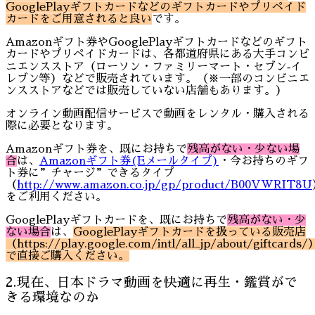
GooglePlayギフトカードなどのギフトカードやプリペイド
カードをご用意されると良い
です。
Amazonギフト券やGooglePlayギフトカードなどのギフト
カードやプリペイドカードは、各都道府県にある大手コンビ
ニエンスストア（ローソン・ファミリーマート・セブン‐イ
レブン等）などで販売されています。（※一部のコンビニエ
ンスストアなどでは販売していない店舗もあります。）
オンライン動画配信サービスで動画をレンタル・購入される
際に必要となります。
Amazonギフト券を、既にお持ちで
残高がない・少ない場
合
は、
Amazonギフト券(Eメールタイプ)
・今お持ちのギフ
ト券に”チャージ”できるタイプ
（
http://www.amazon.co.jp/gp/product/B00VWRIT8U
をご利用ください。
GooglePlayギフトカードを、既にお持ちで
残高がない・少
ない場合
は、
GooglePlayギフトカードを扱っている販売店
（https://play.google.com/intl/all_jp/about/giftcards/
で直接ご購入ください。
2.現在、日本ドラマ動画を快適に再生・鑑賞がで
きる環境なのか