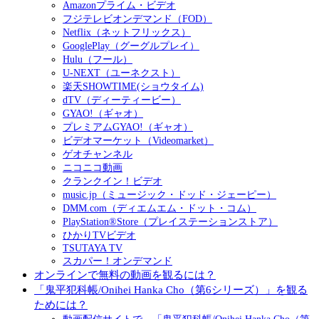
Amazonプライム・ビデオ
フジテレビオンデマンド（FOD）
Netflix（ネットフリックス）
GooglePlay（グーグルプレイ）
Hulu（フール）
U-NEXT（ユーネクスト）
楽天SHOWTIME(ショウタイム)
dTV（ディーティービー）
GYAO!（ギャオ）
プレミアムGYAO!（ギャオ）
ビデオマーケット（Videomarket）
ゲオチャンネル
ニコニコ動画
クランクイン！ビデオ
music.jp（ミュージック・ドッド・ジェーピー）
DMM.com（ディエムエム・ドット・コム）
PlayStation®Store（プレイステーションストア）
ひかりTVビデオ
TSUTAYA TV
スカパー！オンデマンド
オンラインで無料の動画を観るには？
「鬼平犯科帳/Onihei Hanka Cho（第6シリーズ）」を観る
ためには？