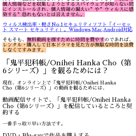
個人情報などを収集しようとするスパイウェアが知らない間
にインストールされ、個人情報の漏えい
”や”ウィルスに感
染する”恐れもないとは言えません。
ウィルス検出率・軽さNo.1セキュリティソフト「イーセッ
ト スマート セキュリティ」。Windows,Mac,Android対応
そもそも、
無料動画を探すために時間を費やす
のであれば、
レンタル・購入して日本ドラマを見た方が無駄な時間を浪費
しなくてすみます。
「鬼平犯科帳/Onihei Hanka Cho（第
6シリーズ）」を観るためには？
現在、オンライン上で「鬼平犯科帳/Onihei Hanka
Cho（第6シリーズ）」の動画を観るためには、
動画配信サイトで、「鬼平犯科帳/Onihei Hanka
Cho（第6シリーズ）」を配信しているところと契
約する
一番手っ取り早い方法です。
DVD・Blu-rayで作品を購入する