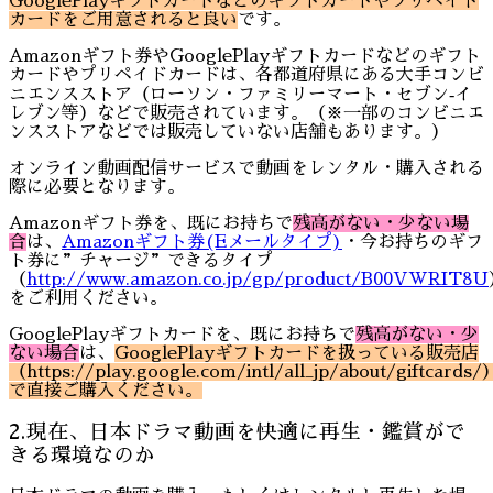
GooglePlayギフトカードなどのギフトカードやプリペイド
カードをご用意されると良い
です。
Amazonギフト券やGooglePlayギフトカードなどのギフト
カードやプリペイドカードは、各都道府県にある大手コンビ
ニエンスストア（ローソン・ファミリーマート・セブン‐イ
レブン等）などで販売されています。（※一部のコンビニエ
ンスストアなどでは販売していない店舗もあります。）
オンライン動画配信サービスで動画をレンタル・購入される
際に必要となります。
Amazonギフト券を、既にお持ちで
残高がない・少ない場
合
は、
Amazonギフト券(Eメールタイプ)
・今お持ちのギフ
ト券に”チャージ”できるタイプ
（
http://www.amazon.co.jp/gp/product/B00VWRIT8U
をご利用ください。
GooglePlayギフトカードを、既にお持ちで
残高がない・少
ない場合
は、
GooglePlayギフトカードを扱っている販売店
（https://play.google.com/intl/all_jp/about/giftcards/
で直接ご購入ください。
2.現在、日本ドラマ動画を快適に再生・鑑賞がで
きる環境なのか