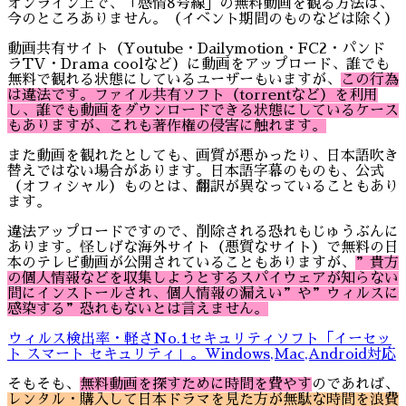
オンライン上で、「感情8号線」の無料動画を観る方法は、
今のところありません。（イベント期間のものなどは除く）
動画共有サイト（Youtube・Dailymotion・FC2・パンド
ラTV・Drama coolなど）に動画をアップロード、誰でも
無料で観れる状態にしているユーザーもいますが、
この行為
は違法です。ファイル共有ソフト（torrentなど）を利用
し、誰でも動画をダウンロードできる状態にしているケース
もありますが、これも著作権の侵害に触れます。
また動画を観れたとしても、画質が悪かったり、日本語吹き
替えではない場合があります。日本語字幕のものも、公式
（オフィシャル）ものとは、翻訳が異なっていることもあり
ます。
違法アップロードですので、削除される恐れもじゅうぶんに
あります。怪しげな海外サイト（悪質なサイト）で無料の日
本のテレビ動画が公開されていることもありますが、
”貴方
の個人情報などを収集しようとするスパイウェアが知らない
間にインストールされ、個人情報の漏えい
”や”ウィルスに
感染する”恐れもないとは言えません。
ウィルス検出率・軽さNo.1セキュリティソフト「イーセッ
ト スマート セキュリティ」。Windows,Mac,Android対応
そもそも、
無料動画を探すために時間を費やす
のであれば、
レンタル・購入して日本ドラマを見た方が無駄な時間を浪費