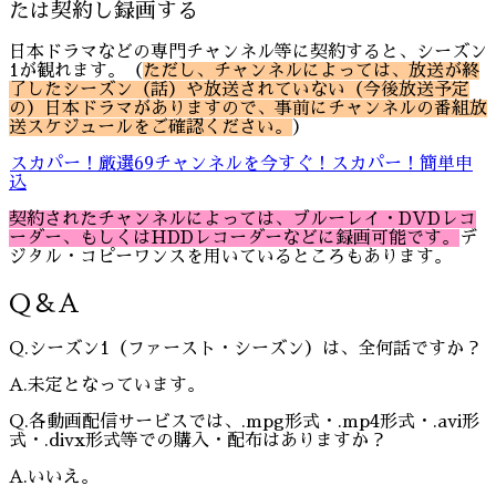
たは契約し録画する
日本ドラマなどの専門チャンネル等に契約すると、シーズン
1が観れます。（
ただし、チャンネルによっては、放送が終
了したシーズン（話）や放送されていない（今後放送予定
の）日本ドラマがありますので、事前にチャンネルの番組放
送スケジュールをご確認ください。
）
スカパー！厳選69チャンネルを今すぐ！スカパー！簡単申
込
契約されたチャンネルによっては、ブルーレイ・DVDレコ
ーダー、もしくはHDDレコーダーなどに録画可能です。
デ
ジタル・コピーワンスを用いているところもあります。
Q＆A
Q.シーズン1（ファースト・シーズン）は、全何話ですか？
A.未定となっています。
Q.各動画配信サービスでは、.mpg形式・.mp4形式・.avi形
式・.divx形式等での購入・配布はありますか？
A.いいえ。