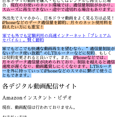
日本ドラマの動画を購入・もしくはレンタルし再生した場
合、
現在のお使いのネット環境では、通信量制限がかかり、
スムーズに再生できない・途中で途切れる場合もあります。
外出先でスマホから、日本ドラマ動画をよく見る方は必見！
iPhoneなどのデータ通信量を節約、月々のネット使用料を
抑えたい方にも重宝！
家でも外でも定額利用の高速インターネット「プレミアム
モバイル」。賢く節約
家でもどこでも快適な動画再生を望むなら、”通信量制限が
ないデータ使い放題”のLTEルーターなどに契約
、もしく
は契約変更されると良いです。また、
iPhoneなどでは、
月々のデータ通信量が決められており、制限を超えると通信
速度が遅くなり、動画鑑賞しにくくなります。
LTEルータ
ーを外に持っていってiPhoneなどのスマホに繋げて使うこ
ともできます。
各デジタル動画配信サイト
Amazonインスタント・ビデオ
現在、動画配信は行われておりません。