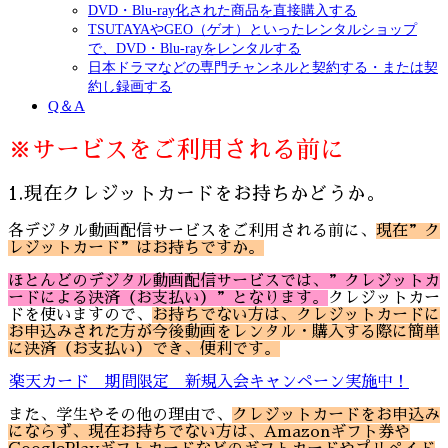
DVD・Blu-ray化された商品を直接購入する
TSUTAYAやGEO（ゲオ）といったレンタルショップ
で、DVD・Blu-rayをレンタルする
日本ドラマなどの専門チャンネルと契約する・または契
約し録画する
Q＆A
※サービスをご利用される前に
1.現在クレジットカードをお持ちかどうか。
各デジタル動画配信サービスをご利用される前に、
現在”ク
レジットカード”はお持ちですか。
ほとんどのデジタル動画配信サービスでは、”クレジットカ
ードによる決済（お支払い）”となります。
クレジットカー
ドを使いますので、
お持ちでない方は、クレジットカードに
お申込みされた方が今後動画をレンタル・購入する際に簡単
に決済（お支払い）でき、便利です。
楽天カード 期間限定 新規入会キャンペーン実施中！
また、学生やその他の理由で、
クレジットカードをお申込み
にならず、現在お持ちでない方は、Amazonギフト券や