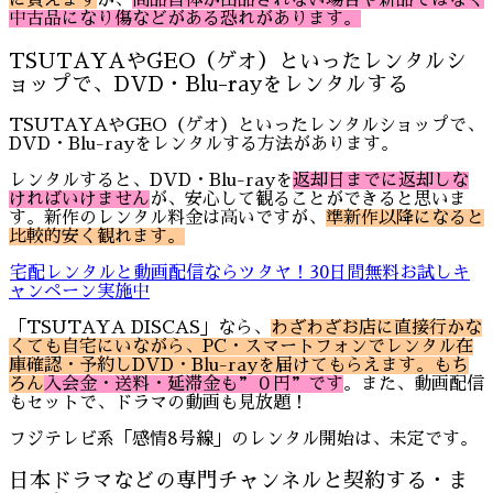
に買えます
が、
商品自体が出品されない場合や新品ではなく
中古品になり傷などがある恐れがあります。
TSUTAYAやGEO（ゲオ）といったレンタルシ
ョップで、DVD・Blu-rayをレンタルする
TSUTAYAやGEO（ゲオ）といったレンタルショップで、
DVD・Blu-rayをレンタルする方法があります。
レンタルすると、DVD・Blu-rayを
返却日までに返却しな
ければいけません
が、安心して観ることができると思いま
す。新作のレンタル料金は高いですが、
準新作以降になると
比較的安く観れます。
宅配レンタルと動画配信ならツタヤ！30日間無料お試しキ
ャンペーン実施中
「TSUTAYA DISCAS」なら、
わざわざお店に直接行かな
くても自宅にいながら、PC・スマートフォンでレンタル在
庫確認・予約しDVD・Blu-rayを届けてもらえます。
もち
ろん
入会金・送料・延滞金
も”０円”です
。また、動画配信
もセットで、ドラマの動画も見放題！
フジテレビ系「感情8号線」のレンタル開始は、未定です。
日本ドラマなどの専門チャンネルと契約する・ま