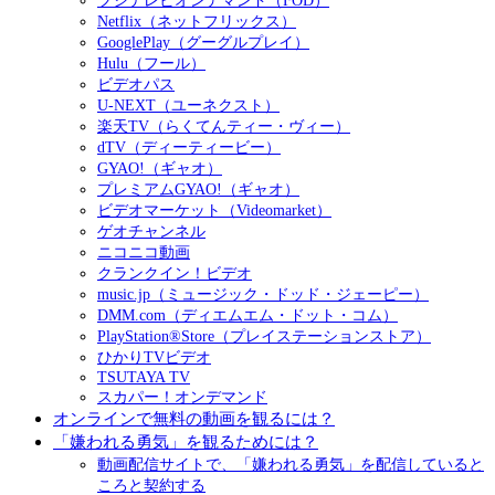
フジテレビオンデマンド（FOD）
Netflix（ネットフリックス）
GooglePlay（グーグルプレイ）
Hulu（フール）
ビデオパス
U-NEXT（ユーネクスト）
楽天TV（らくてんティー・ヴィー）
dTV（ディーティービー）
GYAO!（ギャオ）
プレミアムGYAO!（ギャオ）
ビデオマーケット（Videomarket）
ゲオチャンネル
ニコニコ動画
クランクイン！ビデオ
music.jp（ミュージック・ドッド・ジェーピー）
DMM.com（ディエムエム・ドット・コム）
PlayStation®Store（プレイステーションストア）
ひかりTVビデオ
TSUTAYA TV
スカパー！オンデマンド
オンラインで無料の動画を観るには？
「嫌われる勇気」を観るためには？
動画配信サイトで、「嫌われる勇気」を配信していると
ころと契約する